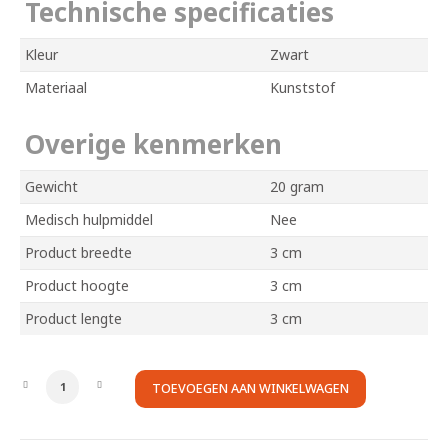
Technische specificaties
Kleur
Zwart
Materiaal
Kunststof
Overige kenmerken
Gewicht
20 gram
Medisch hulpmiddel
Nee
Product breedte
3 cm
Product hoogte
3 cm
Product lengte
3 cm
Zitklemmen
TOEVOEGEN AAN WINKELWAGEN
Elephantje
Rollator
aantal