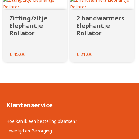
Zitting/zitje
2 handwarmers
Elephantje
Elephantje
Rollator
Rollator
€
45,00
€
21,00
Klantenservice
Hoe kan ik een bestelling plaatsen?
Levertijd en Bezorging